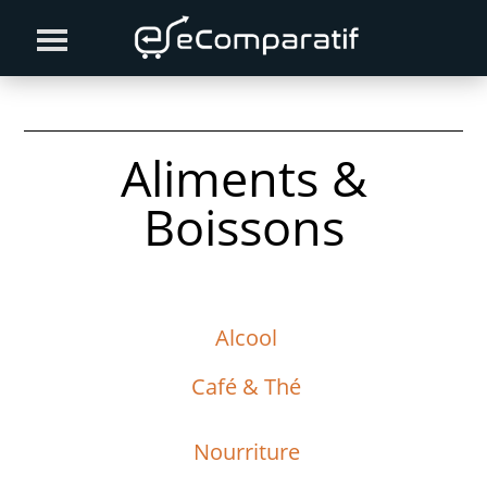
Skip
Skip
to
to
primary
content
navigation
Aliments &
Boissons
Alcool
Café & Thé
Nourriture