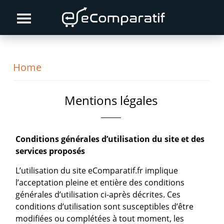
Skip
Skip
Skip
to
to
to
primary
content
primary
navigation
sidebar
Home
Mentions légales
Conditions générales d’utilisation du site et des
services proposés
L’utilisation du site eComparatif.fr implique
l’acceptation pleine et entière des conditions
générales d’utilisation ci-après décrites. Ces
conditions d’utilisation sont susceptibles d’être
modifiées ou complétées à tout moment, les