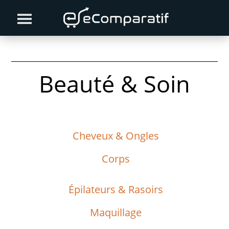
Skip
Skip
to
to
primary
content
navigation
Beauté & Soin
Cheveux & Ongles
Corps
Épilateurs & Rasoirs
Maquillage