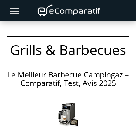
Skip
Skip
to
to
primary
content
navigation
Grills & Barbecues
Le Meilleur Barbecue Campingaz –
Comparatif, Test, Avis 2025