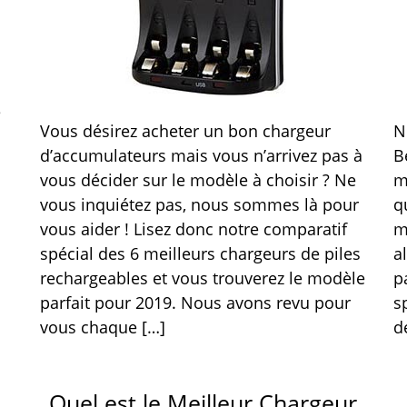
e
Vous désirez acheter un bon chargeur
N
d’accumulateurs mais vous n’arrivez pas à
B
vous décider sur le modèle à choisir ? Ne
m
vous inquiétez pas, nous sommes là pour
q
vous aider ! Lisez donc notre comparatif
m
spécial des 6 meilleurs chargeurs de piles
a
rechargeables et vous trouverez le modèle
p
parfait pour 2019. Nous avons revu pour
s
vous chaque […]
d
Quel est le Meilleur Chargeur