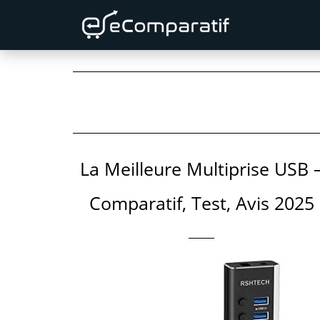
Skip
Skip
to
to
primary
content
navigation
La Meilleure Multiprise USB 
Comparatif, Test, Avis 2025