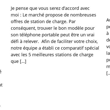
Je pense que vous serez d’accord avec
moi : Le marché propose de nombreuses
A
offres de station de charge. Par
p
conséquent, trouver le bon modèle pour
à
son téléphone portable peut être un vrai
d
défi à relever. Afin de faciliter votre choix,
v
notre équipe a établi ce comparatif spécial
l
avec les 5 meilleures stations de charge
p
que […]
m
é
[
ut
.