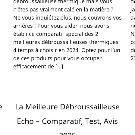
débroussailleuse thermique mais vous
d
n’êtes pas vraiment calé en la matière ?
j
Ne vous inquiétez plus, nous couvrons vos
a
arrières ! Pour vous aider, nous avons
n
à
établi ce comparatif spécial des 2
N
meilleures débroussailleuses thermiques
c
4 temps à choisir en 2024. Optez pour l’un
d
de ces produits pour vous occuper
2
efficacement de […]
e
La Meilleure Débroussailleuse
Echo – Comparatif, Test, Avis