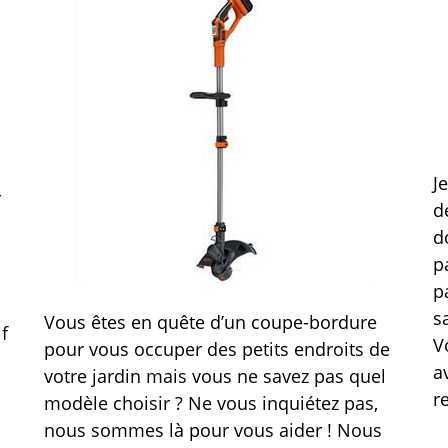
J
r
d
d
p
p
s
Vous êtes en quête d’un coupe-bordure
f
V
pour vous occuper des petits endroits de
a
votre jardin mais vous ne savez pas quel
r
modèle choisir ? Ne vous inquiétez pas,
nous sommes là pour vous aider ! Nous