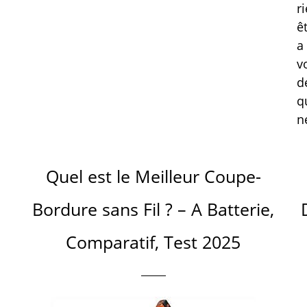
r
ê
a
v
d
q
n
Quel est le Meilleur Coupe-
Bordure sans Fil ? – A Batterie,
Comparatif, Test 2025