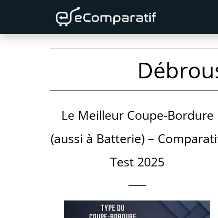
Skip
Skip
to
to
primary
content
navigation
Débrous
Le Meilleur Coupe-Bordure
(aussi à Batterie) – Comparati
Test 2025