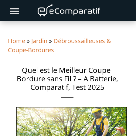
Skip
Skip
Skip
to
to
to
primary
content
primary
navigation
sidebar
Home
»
Jardin
»
Débroussailleuses &
Coupe-Bordures
Quel est le Meilleur Coupe-
Bordure sans Fil ? – A Batterie,
Comparatif, Test 2025