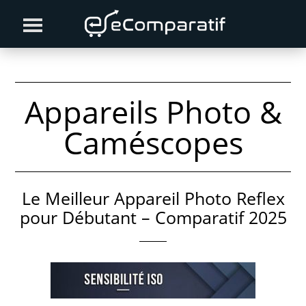
Skip
Skip
to
to
primary
content
navigation
Appareils Photo &
Caméscopes
Le Meilleur Appareil Photo Reflex
pour Débutant – Comparatif 2025