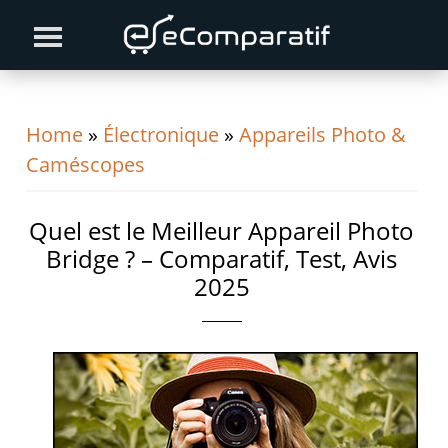
Skip
Skip
Skip
to
to
to
primary
content
primary
navigation
sidebar
Home
»
Électronique
»
Appareils Photo &
Caméscopes
Quel est le Meilleur Appareil Photo
Bridge ? – Comparatif, Test, Avis
2025