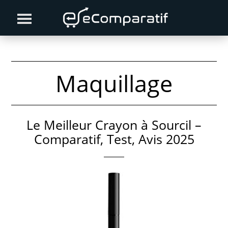
Skip
Skip
to
to
primary
content
navigation
Maquillage
Le Meilleur Crayon à Sourcil –
Comparatif, Test, Avis 2025