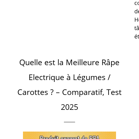
c
d
H
t
é
Quelle est la Meilleure Râpe
Electrique à Légumes /
Carottes ? – Comparatif, Test
2025