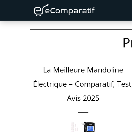
Skip
Skip
to
to
primary
content
navigation
P
La Meilleure Mandoline
Électrique – Comparatif, Test
Avis 2025