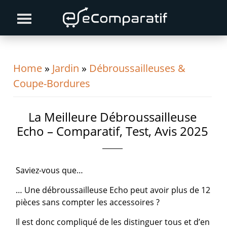
Skip
Skip
Skip
to
to
to
primary
content
primary
navigation
sidebar
Home
»
Jardin
»
Débroussailleuses &
Coupe-Bordures
La Meilleure Débroussailleuse
Echo – Comparatif, Test, Avis 2025
Saviez-vous que…
… Une débroussailleuse Echo peut avoir plus de 12
pièces sans compter les accessoires ?
Il est donc compliqué de les distinguer tous et d’en