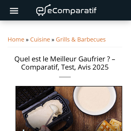
Skip
Skip
Skip
to
to
to
primary
content
primary
navigation
sidebar
Home
»
Cuisine
»
Grills & Barbecues
Quel est le Meilleur Gaufrier ? –
Comparatif, Test, Avis 2025