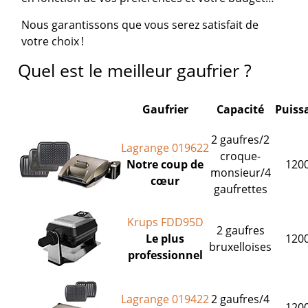
Nous garantissons que vous serez satisfait de
votre choix !
Quel est le meilleur gaufrier ?
Gaufrier
Capacité
Puiss
2 gaufres/2
Lagrange 019622
croque-
Notre coup de
120
monsieur/4
cœur
gaufrettes
Krups FDD95D
2 gaufres
Le plus
120
bruxelloises
professionnel
Lagrange 019422
2 gaufres/4
120