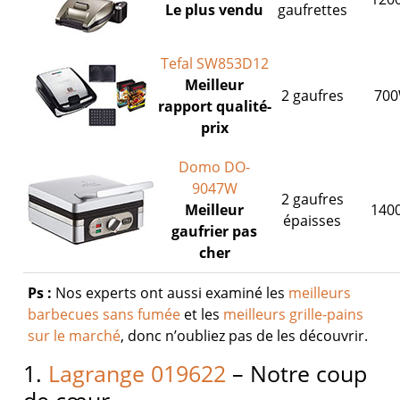
Le plus vendu
gaufrettes
Tefal SW853D12
Meilleur
2 gaufres
70
rapport qualité-
prix
Domo DO-
9047W
2 gaufres
Meilleur
140
épaisses
gaufrier pas
cher
Ps :
Nos experts ont aussi examiné les
meilleurs
barbecues sans fumée
et les
meilleurs grille-pains
sur le marché
, donc n’oubliez pas de les découvrir.
1.
Lagrange 019622
– Notre coup