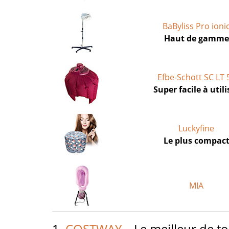
BaByliss Pro ioni
Haut de gamme
Efbe-Schott SC LT 
Super facile à utili
Luckyfine
Le plus compac
MIA
1.
COSTWAY
– Le meilleur de t