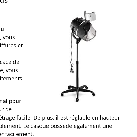
du
, vous
ffures et
icace de
e, vous
aitements
mal pour
ur de
age facile. De plus, il est réglable en hauteur
tablement. Le casque possède également une
er facilement.