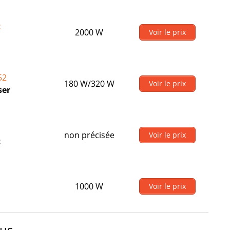
c
2000 W
Voir le prix
52
180 W/320 W
Voir le prix
ser
non précisée
Voir le prix
t
1000 W
Voir le prix
ous