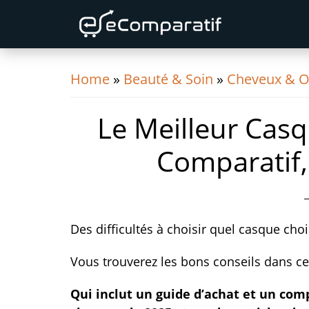
Skip
Skip
Skip
to
to
to
primary
content
primary
navigation
sidebar
Home
»
Beauté & Soin
»
Cheveux & O
Le Meilleur Cas
Comparatif,
Des difficultés à choisir quel casque cho
Vous trouverez les bons conseils dans ce
Qui inclut un guide d’achat et un com