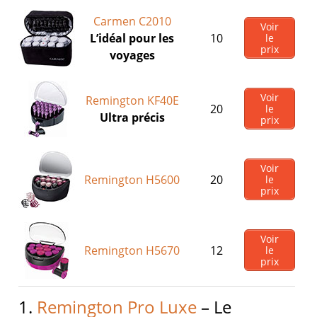
Carmen C2010
Voir
L’idéal pour les
10
le
prix
voyages
Voir
Remington KF40E
20
le
Ultra précis
prix
Voir
Remington H5600
20
le
prix
Voir
Remington H5670
12
le
prix
1.
Remington Pro Luxe
– Le