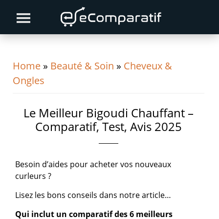
Skip
Skip
Skip
to
to
to
primary
content
primary
navigation
sidebar
Home
»
Beauté & Soin
»
Cheveux &
Ongles
Le Meilleur Bigoudi Chauffant –
Comparatif, Test, Avis 2025
Besoin d’aides pour acheter vos nouveaux
curleurs ?
Lisez les bons conseils dans notre article…
Qui inclut un comparatif des 6 meilleurs