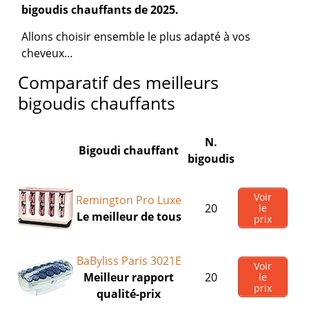
bigoudis chauffants de 2025.
Allons choisir ensemble le plus adapté à vos
cheveux…
Comparatif des meilleurs
bigoudis chauffants
N.
Bigoudi chauffant
bigoudis
Voir
Remington Pro Luxe
20
le
Le meilleur de tous
prix
BaByliss Paris 3021E
Voir
Meilleur rapport
20
le
prix
qualité-prix