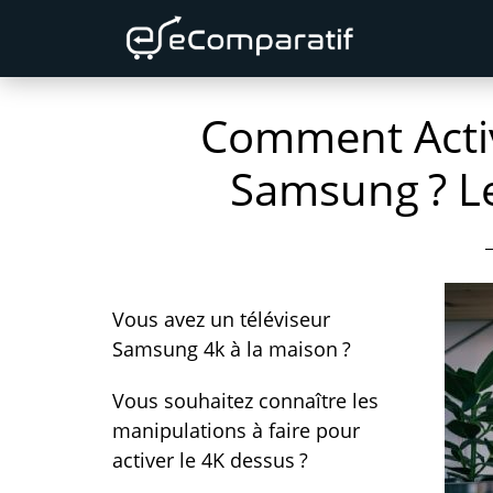
Skip
Skip
Skip
to
to
to
primary
content
primary
Comment Activ
navigation
sidebar
Samsung ? L
Vous avez un téléviseur
Samsung 4k à la maison ?
Vous souhaitez connaître les
manipulations à faire pour
activer le 4K dessus ?