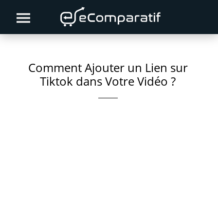
Skip
Skip
Skip
to
to
to
primary
content
primary
navigation
sidebar
Comment Ajouter un Lien sur
Tiktok dans Votre Vidéo ?