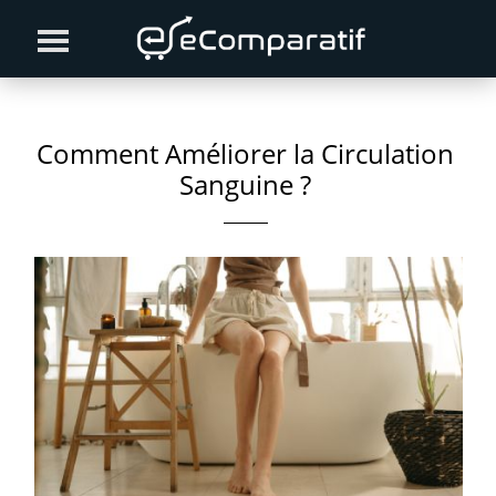
Skip
Skip
Skip
to
to
to
primary
content
primary
navigation
sidebar
Comment Améliorer la Circulation
Sanguine ?