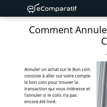
Skip
Skip
Skip
to
to
to
primary
content
primary
Comment Annuler 
navigation
sidebar
C
Annuler un achat sur le Bon coin
consiste à aller sur votre compte
le bon coin pour trouver la
transaction qui vous intéresse et
l’annuler si le colis n’a pas
encore été livré.