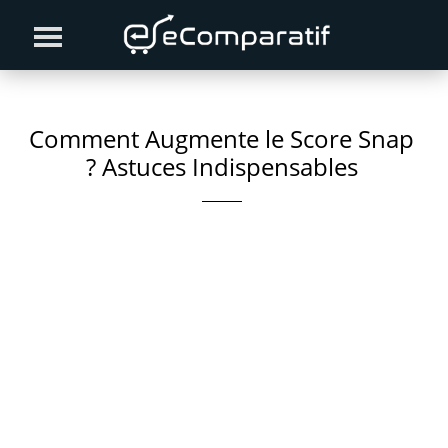
Skip
Skip
Skip
to
to
to
primary
content
primary
navigation
sidebar
Comment Augmente le Score Snap
? Astuces Indispensables