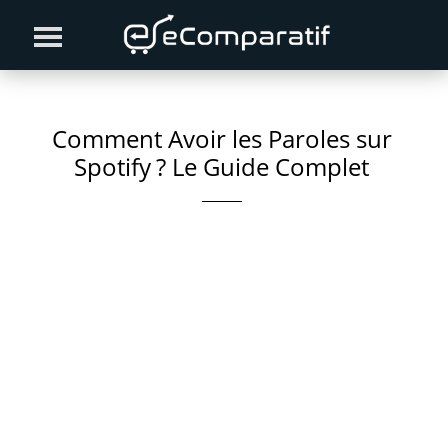
Skip
Skip
Skip
to
to
to
primary
content
primary
navigation
sidebar
Comment Avoir les Paroles sur
Spotify ? Le Guide Complet