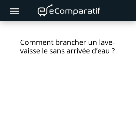
Skip
Skip
Skip
to
to
to
primary
content
primary
navigation
sidebar
Comment brancher un lave-
vaisselle sans arrivée d’eau ?