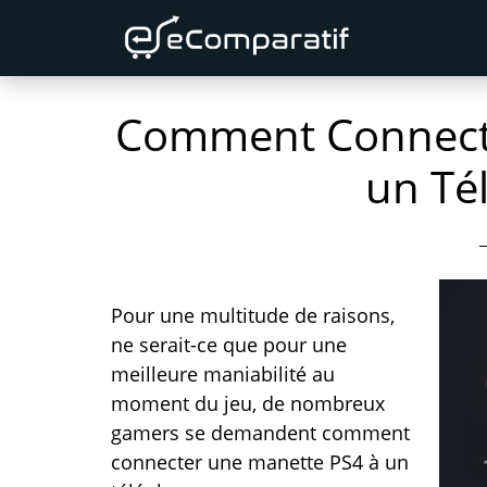
Skip
Skip
Skip
to
to
to
primary
content
primary
Comment Connecte
navigation
sidebar
un Té
Pour une multitude de raisons,
ne serait-ce que pour une
meilleure maniabilité au
moment du jeu, de nombreux
gamers se demandent comment
connecter une manette PS4 à un