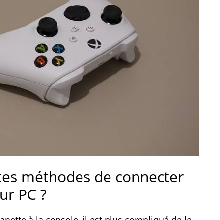
ntes méthodes de connecter
ur PC ?
manette à la console, il est plus compliqué de le