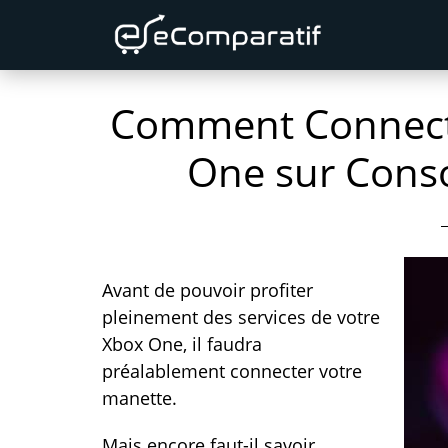
Skip
Skip
Skip
to
to
to
primary
content
primary
Comment Connect
navigation
sidebar
One sur Conso
Avant de pouvoir profiter
pleinement des services de votre
Xbox One, il faudra
préalablement connecter votre
manette.
Mais encore faut-il savoir