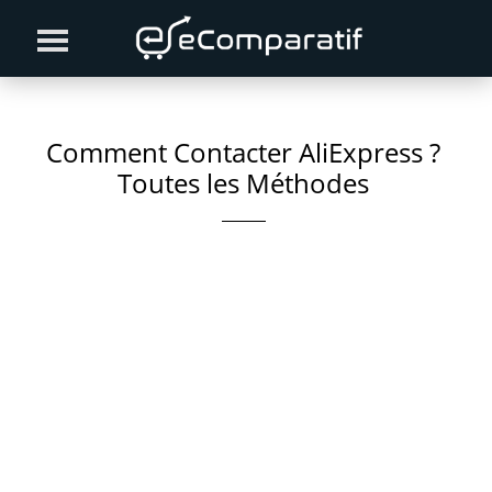
Skip
Skip
Skip
to
to
to
primary
content
primary
navigation
sidebar
Comment Contacter AliExpress ?
Toutes les Méthodes