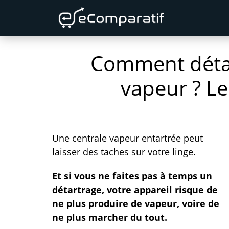
Skip
Skip
Skip
to
to
to
primary
content
primary
Comment détar
navigation
sidebar
vapeur ? L
Une centrale vapeur entartrée peut
laisser des taches sur votre linge.
Et si vous ne faites pas à temps un
détartrage, votre appareil risque de
ne plus produire de vapeur, voire de
ne plus marcher du tout.