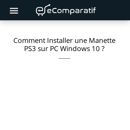
Skip
Skip
Skip
to
to
to
primary
content
primary
navigation
sidebar
Comment Installer une Manette
PS3 sur PC Windows 10 ?