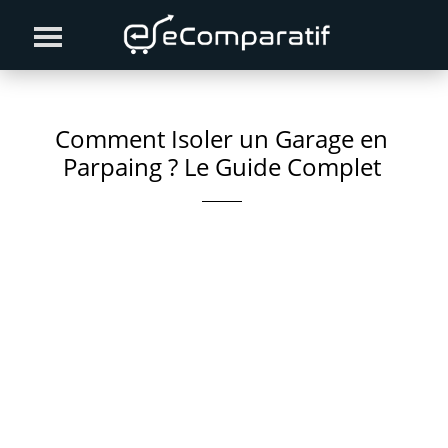
Skip
Skip
Skip
to
to
to
primary
content
primary
navigation
sidebar
Comment Isoler un Garage en
Parpaing ? Le Guide Complet