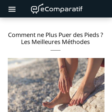
Skip
Skip
Skip
to
to
to
primary
content
primary
navigation
sidebar
Comment ne Plus Puer des Pieds ?
Les Meilleures Méthodes