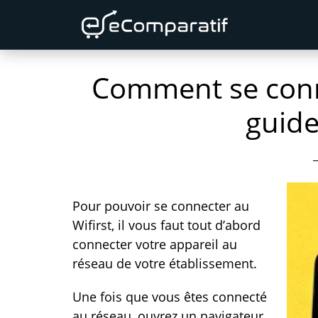
Skip
Skip
Skip
to
to
to
primary
content
primary
Comment se conne
navigation
sidebar
guide
Pour pouvoir se connecter au
Wifirst, il vous faut tout d’abord
connecter votre appareil au
réseau de votre établissement.
Une fois que vous êtes connecté
au réseau, ouvrez un navigateur