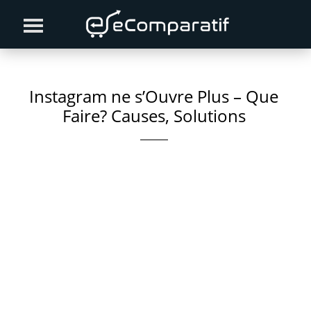
Skip
Skip
Skip
to
to
to
primary
content
primary
navigation
sidebar
Instagram ne s’Ouvre Plus – Que
Faire? Causes, Solutions