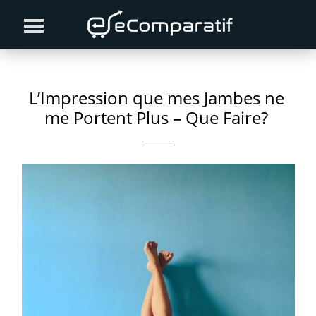
Skip
Skip
Skip
to
to
to
primary
content
primary
navigation
sidebar
L’Impression que mes Jambes ne
me Portent Plus – Que Faire?