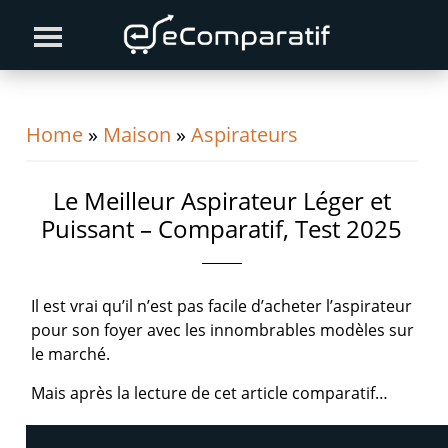
Skip
Skip
Skip
to
to
to
primary
content
primary
navigation
sidebar
Home
»
Maison
»
Aspirateurs
Le Meilleur Aspirateur Léger et
Puissant – Comparatif, Test 2025
Il est vrai qu’il n’est pas facile d’acheter l’aspirateur
pour son foyer avec les innombrables modèles sur
le marché.
Mais après la lecture de cet article comparatif…