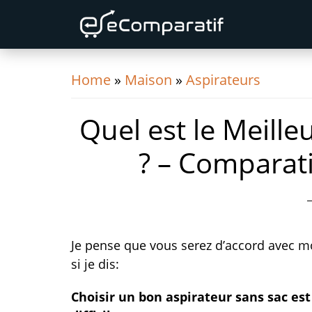
Skip
Skip
Skip
to
to
to
primary
content
primary
navigation
sidebar
Home
»
Maison
»
Aspirateurs
Quel est le Meille
? – Comparati
Je pense que vous serez d’accord avec m
si je dis:
Choisir un bon aspirateur sans sac est