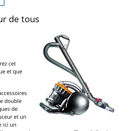
ur de tous
rez cet
ue et que
accessoires
se double
ques de
uceur et un
 ici un