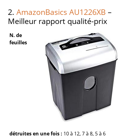
2.
AmazonBasics AU1226XB
–
Meilleur rapport qualité-prix
N. de
feuilles
détruites en une fois :
10 à 12, 7 à 8, 5 à 6