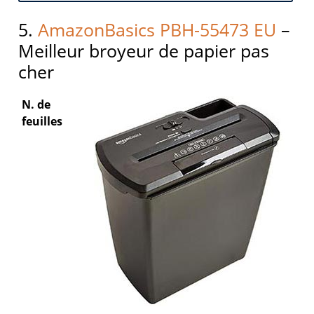
5.
AmazonBasics PBH-55473 EU
–
Meilleur broyeur de papier pas
cher
N. de
feuilles