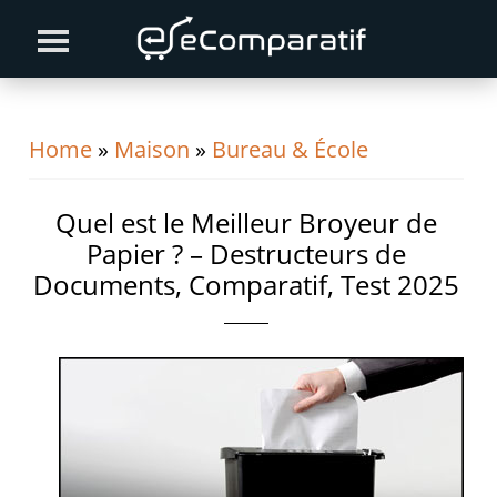
Skip
Skip
Skip
to
to
to
primary
content
primary
navigation
sidebar
Home
»
Maison
»
Bureau & École
Quel est le Meilleur Broyeur de
Papier ? – Destructeurs de
Documents, Comparatif, Test 2025