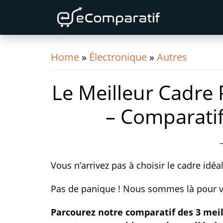
Skip
Skip
Skip
to
to
to
primary
content
primary
navigation
sidebar
Home
»
Électronique
»
Autres
Le Meilleur Cadre
– Comparatif
Vous n’arrivez pas à choisir le cadre idéal
Pas de panique ! Nous sommes là pour 
Parcourez notre comparatif des 3 meil