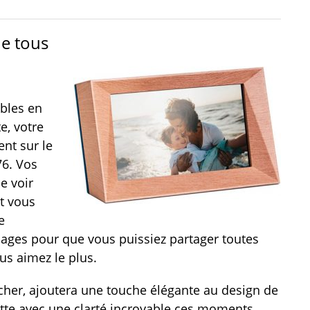
de tous
bles en
e, votre
nt sur le
76. Vos
e voir
t vous
e
mages pour que vous puissiez partager toutes
us aimez le plus.
 cher, ajoutera une touche élégante au design de
ette avec une clarté incroyable ces moments