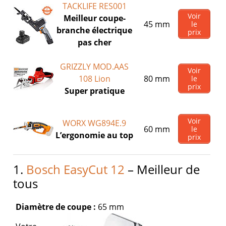
TACKLIFE RES001
Voir
Meilleur coupe-
45 mm
le
branche électrique
prix
pas cher
GRIZZLY MOD.AAS
Voir
108 Lion
80 mm
le
prix
Super pratique
Voir
WORX WG894E.9
60 mm
le
L’ergonomie au top
prix
1.
Bosch EasyCut 12
– Meilleur de
tous
Diamètre de coupe :
65 mm