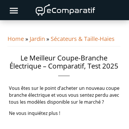
Skip
Skip
Skip
to
to
to
primary
content
primary
navigation
sidebar
Home
»
Jardin
»
Sécateurs & Taille-Haies
Le Meilleur Coupe-Branche
Électrique – Comparatif, Test 2025
Vous êtes sur le point d’acheter un nouveau coupe
branche électrique et vous vous sentez perdu avec
tous les modèles disponible sur le marché ?
Ne vous inquiétez plus !