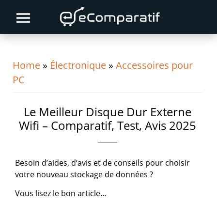
Skip
Skip
Skip
to
to
to
primary
content
primary
navigation
sidebar
Home
»
Électronique
»
Accessoires pour
PC
Le Meilleur Disque Dur Externe
Wifi – Comparatif, Test, Avis 2025
Besoin d’aides, d’avis et de conseils pour choisir
votre nouveau stockage de données ?
Vous lisez le bon article…