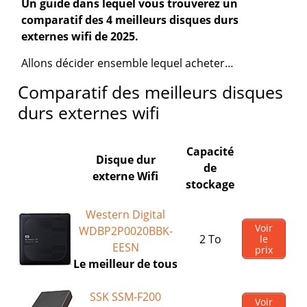
Un guide dans lequel vous trouverez un
comparatif des 4 meilleurs disques durs
externes wifi de 2025.
Allons décider ensemble lequel acheter…
Comparatif des meilleurs disques
durs externes wifi
Capacité
Disque dur
de
externe Wifi
stockage
Western Digital
Voir
WDBP2P0020BBK-
2 To
le
EESN
prix
Le meilleur de tous
SSK SSM-F200
Voir