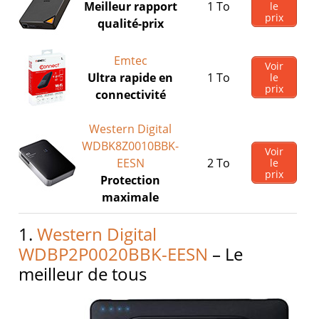
Meilleur rapport
1 To
le
prix
qualité-prix
Emtec
Voir
Ultra rapide en
1 To
le
prix
connectivité
Western Digital
WDBK8Z0010BBK-
Voir
EESN
2 To
le
prix
Protection
maximale
1.
Western Digital
WDBP2P0020BBK-EESN
– Le
meilleur de tous