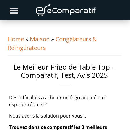
Skip
Skip
Skip
to
to
to
primary
content
primary
navigation
sidebar
Home
»
Maison
»
Congélateurs &
Réfrigérateurs
Le Meilleur Frigo de Table Top –
Comparatif, Test, Avis 2025
Des difficultés à acheter un frigo adapté aux
espaces réduits ?
Nous avons la solution pour vous…
Trouvez dans ce comparatif les 3 meilleurs