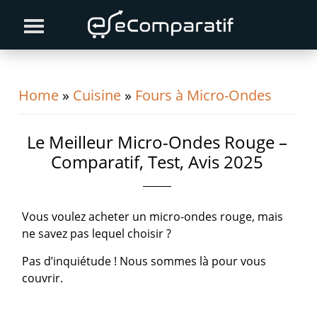
Skip
Skip
Skip
to
to
to
primary
content
primary
navigation
sidebar
Home
»
Cuisine
»
Fours à Micro-Ondes
Le Meilleur Micro-Ondes Rouge –
Comparatif, Test, Avis 2025
Vous voulez acheter un micro-ondes rouge, mais
ne savez pas lequel choisir ?
Pas d’inquiétude ! Nous sommes là pour vous
couvrir.