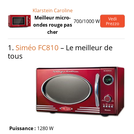
Klarstein Caroline
Meilleur micro-
Vedi
700/1000 W
Prezzo
ondes rouge pas
cher
1.
Siméo FC810
– Le meilleur de
tous
Puissance :
1280 W