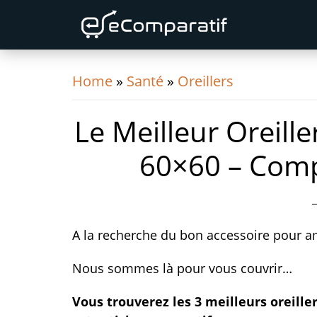
Skip
Skip
Skip
to
to
to
primary
content
primary
navigation
sidebar
Home
»
Santé
»
Oreillers
Le Meilleur Oreil
60×60 – Comp
A la recherche du bon accessoire pour a
Nous sommes là pour vous couvrir…
Vous trouverez les 3 meilleurs oreill