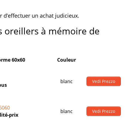
r d’effectuer un achat judicieux.
s oreillers à mémoire de
forme 60x60
Couleur
blanc
Vedi Prezzo
ous
5060
blanc
Vedi Prezzo
ité-prix