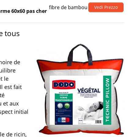
fibre de bambou
Vedi Prezzo
orme 60x60 pas cher
e tous
moire de
ilibre
t le
l est fait
té
u et aux
ect initial
le de ricin,