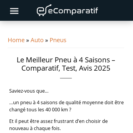
Skip
Skip
Skip
to
to
to
primary
content
primary
navigation
sidebar
Home
»
Auto
»
Pneus
Le Meilleur Pneu à 4 Saisons –
Comparatif, Test, Avis 2025
Saviez-vous que…
…un pneu à 4 saisons de qualité moyenne doit être
changé tous les 40 000 km ?
Et il peut être assez frustrant d’en choisir de
nouveau à chaque fois.