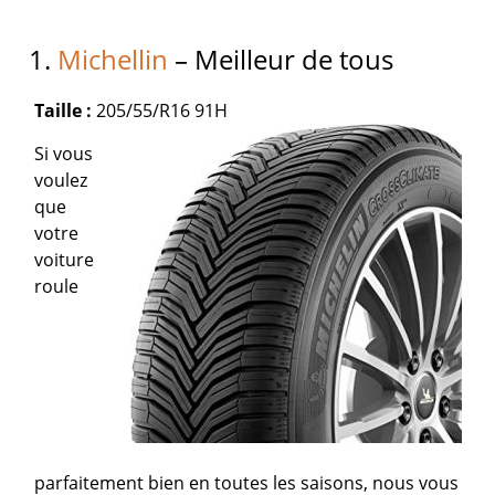
1.
Michellin
– Meilleur de tous
Taille :
205/55/R16 91H
Si vous
voulez
que
votre
voiture
roule
parfaitement bien en toutes les saisons, nous vous