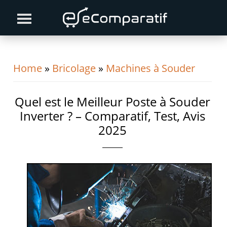
Skip
Skip
Skip
to
to
to
primary
content
primary
navigation
sidebar
Home
»
Bricolage
»
Machines à Souder
Quel est le Meilleur Poste à Souder
Inverter ? – Comparatif, Test, Avis
2025