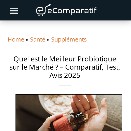
Skip
Skip
Skip
to
to
to
primary
content
primary
navigation
sidebar
Home
»
Santé
»
Suppléments
Quel est le Meilleur Probiotique
sur le Marché ? – Comparatif, Test,
Avis 2025