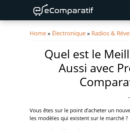
Skip
Skip
Skip
to
to
to
primary
content
primary
navigation
sidebar
Home
»
Électronique
»
Radios & Révei
Quel est le Meil
Aussi avec Pr
Comparat
Vous êtes sur le point d’acheter un nouv
les modèles qui existent sur le marché ?