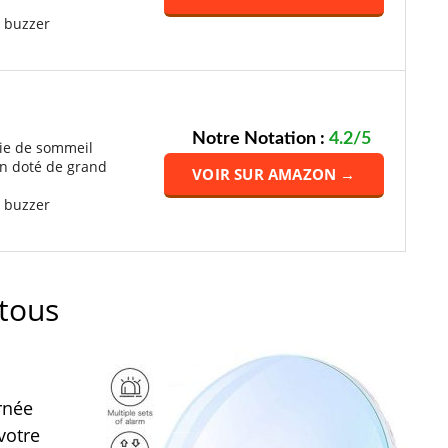
n buzzer
Notre Notation :
4.2/5
rie de sommeil
n doté de grand
VOIR SUR AMAZON →
n buzzer
 tous
rnée
votre