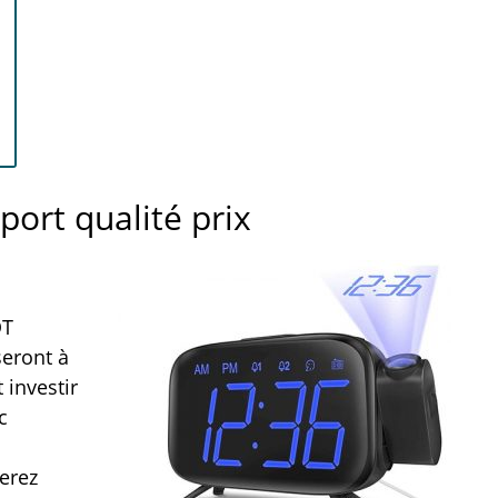
port qualité prix
OT
seront à
 investir
c
terez