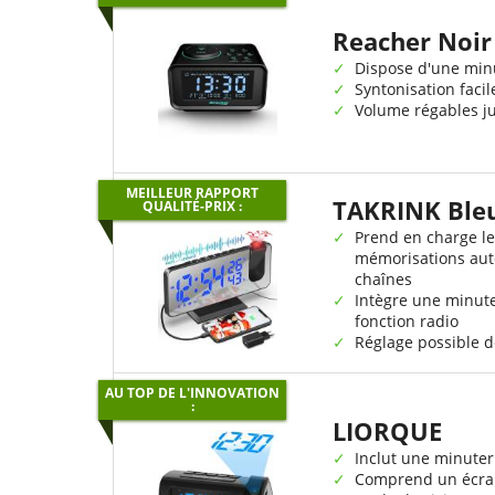
Reacher Noir
Dispose d'une min
Syntonisation facil
Volume régables j
MEILLEUR RAPPORT
TAKRINK Bleu
QUALITÉ-PRIX :
Prend en charge le
mémorisations au
chaînes
Intègre une minuter
fonction radio
Réglage possible d
AU TOP DE L'INNOVATION
:
LIORQUE
Inclut une minute
Comprend un écra