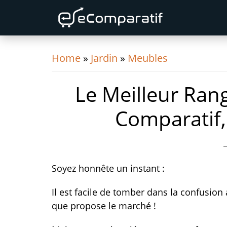
Skip
Skip
Skip
to
to
to
primary
content
primary
navigation
sidebar
Home
»
Jardin
»
Meubles
Le Meilleur Ran
Comparatif,
Soyez honnête un instant :
Il est facile de tomber dans la confusion
que propose le marché !