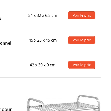
54 x 32 x 6,5 cm
Voir le prix
e
45 x 23 x 45 cm
Voir le prix
ionnel
9
42 x 30 x 9 cm
Voir le prix
r pour