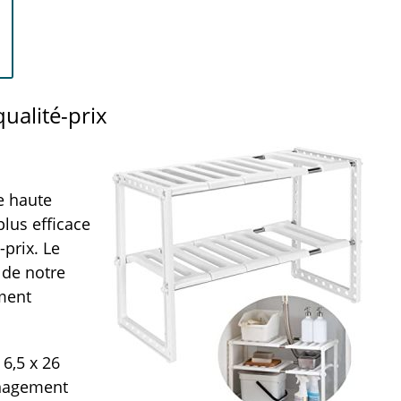
ualité-prix
de haute
plus efficace
-prix. Le
 de notre
ement
6,5 x 26
énagement