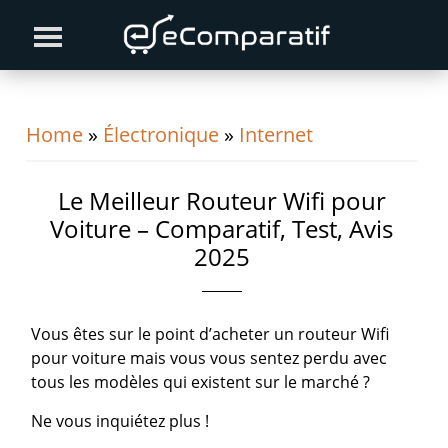
Skip
Skip
Skip
to
to
to
primary
content
primary
navigation
sidebar
Home
»
Électronique
»
Internet
Le Meilleur Routeur Wifi pour
Voiture – Comparatif, Test, Avis
2025
Vous êtes sur le point d’acheter un routeur Wifi
pour voiture mais vous vous sentez perdu avec
tous les modèles qui existent sur le marché ?
Ne vous inquiétez plus !