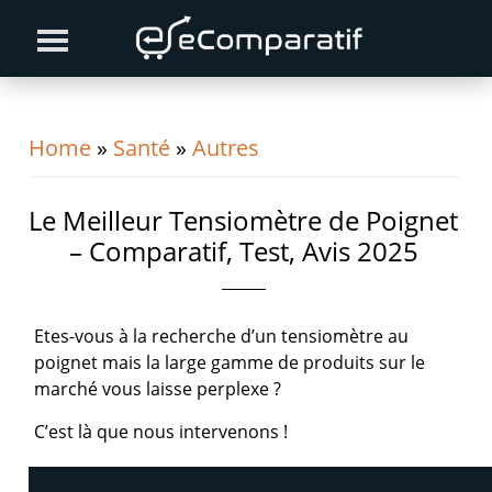
Skip
Skip
Skip
to
to
to
primary
content
primary
navigation
sidebar
Home
»
Santé
»
Autres
Le Meilleur Tensiomètre de Poignet
– Comparatif, Test, Avis 2025
Etes-vous à la recherche d’un tensiomètre au
poignet mais la large gamme de produits sur le
marché vous laisse perplexe ?
C’est là que nous intervenons !