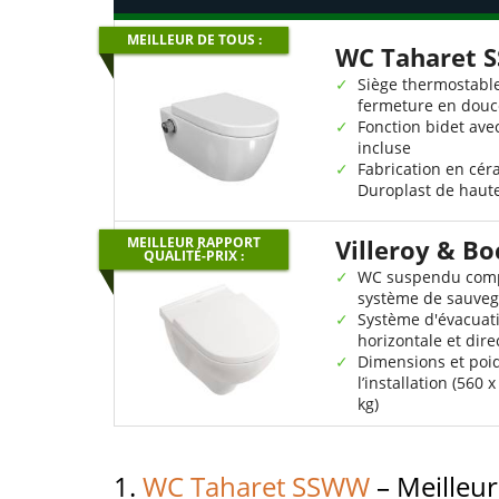
MEILLEUR DE TOUS :
WC Taharet 
Siège thermostabl
fermeture en douc
Fonction bidet avec
incluse
Fabrication en cér
Duroplast de haute
MEILLEUR RAPPORT
Villeroy & Bo
QUALITÉ-PRIX :
WC suspendu compa
système de sauveg
Système d'évacuat
horizontale et dire
Dimensions et poids
l’installation (560
kg)
1.
WC Taharet SSWW
– Meilleur