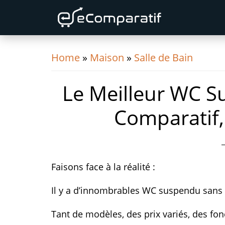
Skip
Skip
Skip
to
to
to
primary
content
primary
navigation
sidebar
Home
»
Maison
»
Salle de Bain
Le Meilleur WC S
Comparatif,
Faisons face à la réalité :
Il y a d’innombrables WC suspendu sans 
Tant de modèles, des prix variés, des fonc