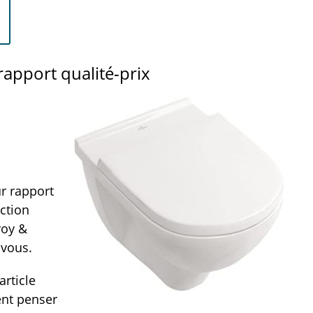
rapport qualité-prix
r rapport
action
roy &
 vous.
rticle
ent penser