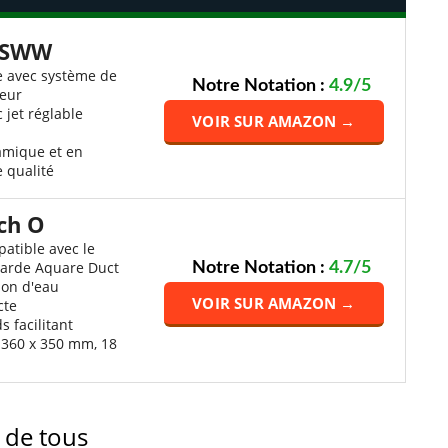
SSWW
e avec système de
Notre Notation :
4.9/5
eur
 jet réglable
VOIR SUR AMAZON →
amique et en
 qualité
ch O
tible avec le
arde Aquare Duct
Notre Notation :
4.7/5
ion d'eau
VOIR SUR AMAZON →
cte
 facilitant
 x 360 x 350 mm, 18
 de tous