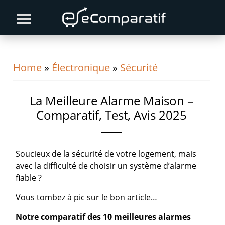
Skip
Skip
Skip
to
to
to
primary
content
primary
navigation
sidebar
Home
»
Électronique
»
Sécurité
La Meilleure Alarme Maison –
Comparatif, Test, Avis 2025
Soucieux de la sécurité de votre logement, mais
avec la difficulté de choisir un système d’alarme
fiable ?
Vous tombez à pic sur le bon article…
Notre comparatif des 10 meilleures alarmes