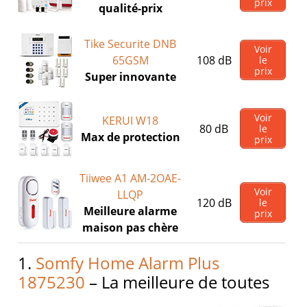
prix
qualité-prix
Tike Securite DNB
Voir
65GSM
108 dB
le
prix
Super innovante
Voir
KERUI W18
80 dB
le
Max de protection
prix
Tiiwee A1 AM-2OAE-
Voir
LLQP
120 dB
le
Meilleure alarme
prix
maison pas chère
1.
Somfy Home Alarm Plus
1875230
– La meilleure de toutes